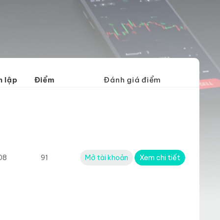
 lập
Điểm
Đánh giá điểm
08
91
Mở tài khoản
Xem chi tiết