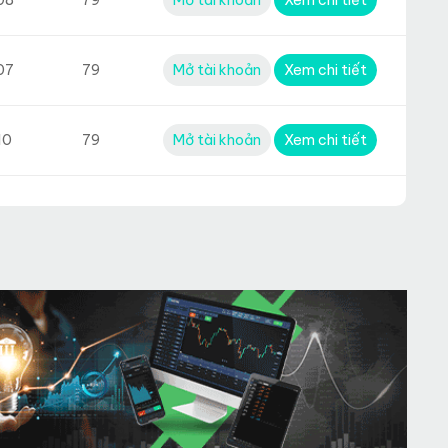
07
79
Mở tài khoản
Xem chi tiết
10
79
Mở tài khoản
Xem chi tiết