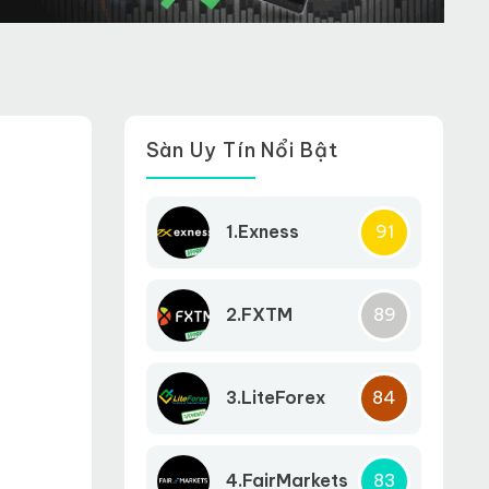
Sàn Uy Tín Nổi Bật
1.Exness
91
2.FXTM
89
3.LiteForex
84
4.FairMarkets
83