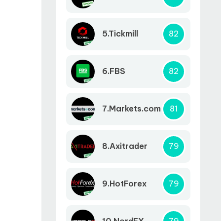
5.Tickmill
82
6.FBS
82
7.Markets.com
81
8.Axitrader
79
9.HotForex
79