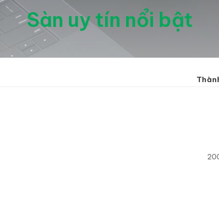
Sàn uy tín nổi bật
Thành
20