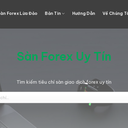
àn Forex Lừa Đảo
Bản Tin
Hướng Dẫn
Về Chúng T
Sàn Forex Uy Tín
Tìm kiếm tiêu chí sàn giao dịch forex uy tín