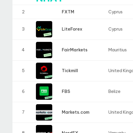
2
FXTM
Cyprus
3
LiteForex
Cyprus
4
FairMarkets
Mauritius
5
Tickmill
United Kingd
6
FBS
Belize
7
Markets.com
United Kingd
8
NordFX
Vanuatu