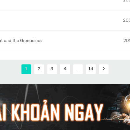
20
nt and the Grenadines
20
1
2
3
4
…
14