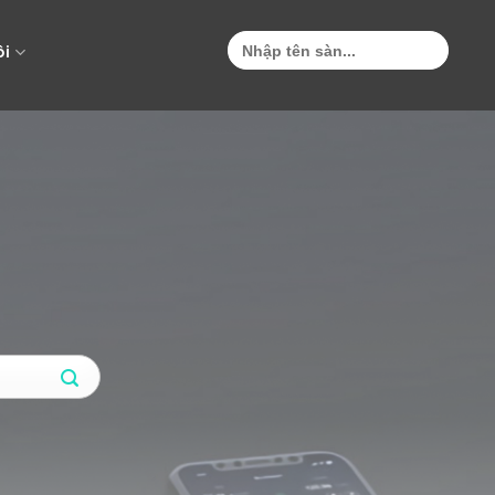
Search
for:
ôi