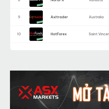
9
Axitrader
Australia
10
HotForex
Saint Vince