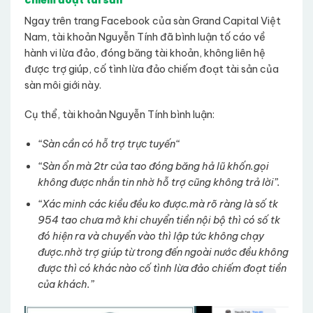
chiếm đoạt tài sản
Ngay trên trang Facebook của sàn Grand Capital Việt
Nam, tài khoản Nguyễn Tính đã bình luận tố cáo về
hành vi lừa đảo, đóng băng tài khoản, không liên hệ
được trợ giúp, cố tình lừa đảo chiếm đoạt tài sản của
sàn môi giới này.
Cụ thể, tài khoản Nguyễn Tính bình luận:
“Sàn cần có hỗ trợ trực tuyến“
“Sàn ổn mà 2tr của tao đóng băng hả lũ khốn.gọi
không được nhắn tin nhờ hỗ trợ cũng không trả lời”.
“Xác minh các kiều đều ko được.mà rõ ràng là số tk
954 tao chưa mở khi chuyển tiền nội bộ thì có số tk
đó hiện ra và chuyển vào thì lập tức không chạy
được.nhờ trợ giúp từ trong đến ngoài nước đều không
được thì có khác nào cố tình lừa đảo chiếm đoạt tiền
của khách.”