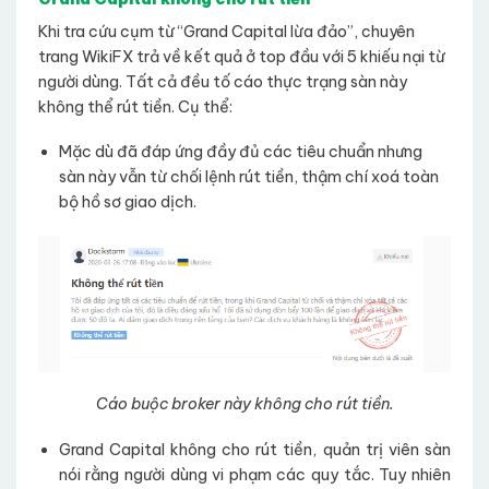
Khi tra cứu cụm từ “Grand Capital lừa đảo”, chuyên
trang WikiFX trả về kết quả ở top đầu với 5 khiếu nại từ
người dùng. Tất cả đều tố cáo thực trạng sàn này
không thể rút tiền. Cụ thể:
Mặc dù đã đáp ứng đầy đủ các tiêu chuẩn nhưng
sàn này vẫn từ chối lệnh rút tiền, thậm chí xoá toàn
bộ hồ sơ giao dịch.
Cáo buộc broker này không cho rút tiền.
Grand Capital không cho rút tiền, quản trị viên sàn
nói rằng người dùng vi phạm các quy tắc. Tuy nhiên