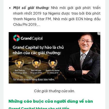
Một số giải thưởng:
Nhà môi giới giới phát triển
nhanh nhất 2019 tại Nigeria được trao bởi Đài phát
thanh Nigeria Star FM, Nhà môi giới ECN hàng đầu
Châu Phi 2019,…
Các giải thưởng của sàn.
Những cáo buộc của người dùng về sàn
Grand Capital không cho rút tiền