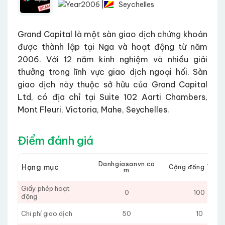
2006 |
Seychelles
Grand Capital là một sàn giao dịch chứng khoán
được thành lập tại Nga và hoạt động từ năm
2006. Với 12 năm kinh nghiệm và nhiều giải
thưởng trong lĩnh vực giao dịch ngoại hối. Sàn
giao dịch này thuộc sở hữu của Grand Capital
Ltd, có địa chỉ tại Suite 102 Aarti Chambers,
Mont Fleuri, Victoria, Mahe, Seychelles.
Điểm đánh giá
Danhgiasanvn.co
Hạng mục
Cộng đồng Trad
m
Giấy phép hoạt
0
100
động
Chi phí giao dịch
50
10