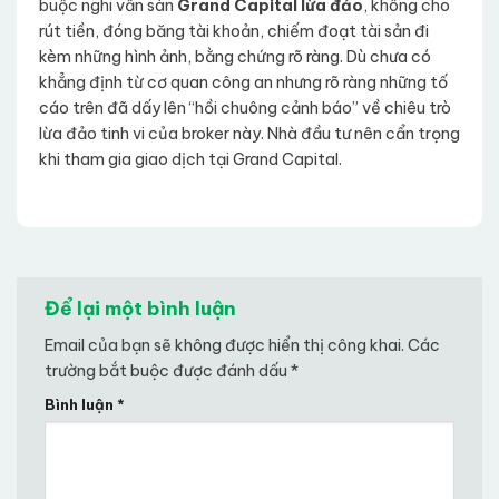
buộc nghi vấn sàn
Grand Capital lừa đảo
, không cho
rút tiền, đóng băng tài khoản, chiếm đoạt tài sản đi
kèm những hình ảnh, bằng chứng rõ ràng. Dù chưa có
khẳng định từ cơ quan công an nhưng rõ ràng những tố
cáo trên đã dấy lên “hồi chuông cảnh báo” về chiêu trò
lừa đảo tinh vi của broker này. Nhà đầu tư nên cẩn trọng
khi tham gia giao dịch tại Grand Capital.
Để lại một bình luận
Email của bạn sẽ không được hiển thị công khai.
Các
trường bắt buộc được đánh dấu
*
Bình luận
*