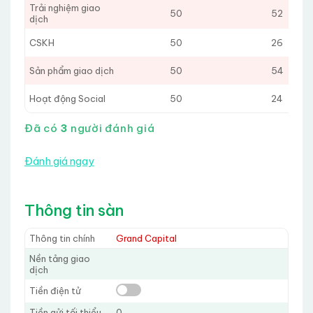
Trải nghiệm giao
50
52
dịch
CSKH
50
26
Sản phẩm giao dịch
50
54
Hoạt động Social
50
24
Đã có
3
người đánh giá
Đánh giá ngay
Thông tin sàn
Thông tin chính
Grand Capital
Nền tảng giao
dịch
Tiền điện tử
Tiền gửi tối thiểu
0