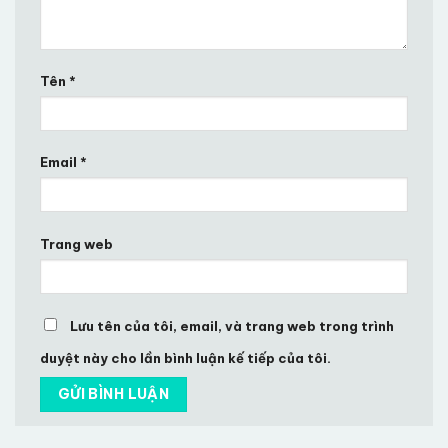
Tên
*
Email
*
Trang web
Lưu tên của tôi, email, và trang web trong trình
duyệt này cho lần bình luận kế tiếp của tôi.