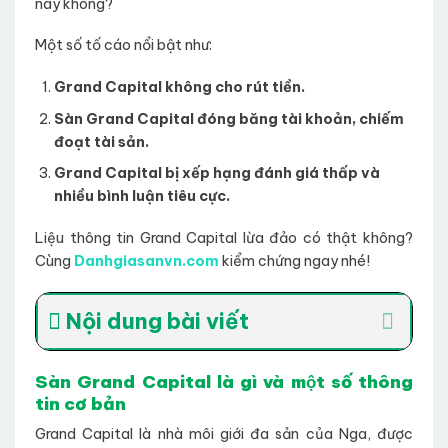
này không?
Một số tố cáo nổi bật như:
Grand Capital không cho rút tiền.
Sàn Grand Capital đóng băng tài khoản, chiếm
đoạt tài sản.
Grand Capital bị xếp hạng đánh giá thấp và
nhiều bình luận tiêu cực.
Liệu thông tin Grand Capital lừa đảo có thật không?
Cùng
Danhgiasanvn.com
kiểm chứng ngay nhé!
Nội dung bài viết
Sàn Grand Capital là gì và một số thông
tin cơ bản
Grand Capital là nhà môi giới đa sản của Nga, được