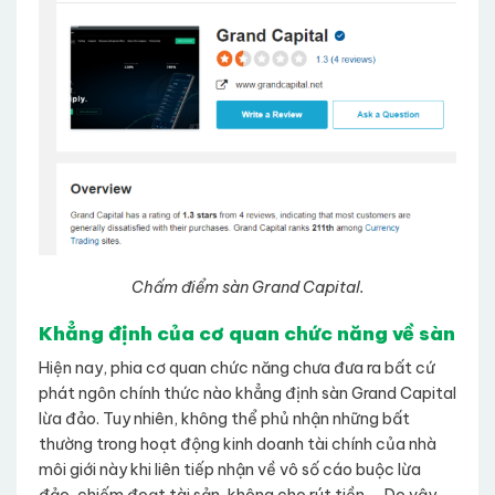
Chấm điểm sàn Grand Capital.
Khẳng định của cơ quan chức năng về sàn
Hiện nay, phia cơ quan chức năng chưa đưa ra bất cứ
phát ngôn chính thức nào khẳng định sàn Grand Capital
lừa đảo. Tuy nhiên, không thể phủ nhận những bất
thường trong hoạt động kinh doanh tài chính của nhà
môi giới này khi liên tiếp nhận về vô số cáo buộc lừa
đảo, chiếm đoạt tài sản, không cho rút tiền,… Do vậy,