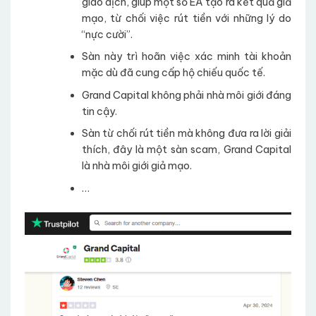
giao dịch, giúp một số EA tạo ra kết quả giả
mạo, từ chối việc rút tiền với những lý do
“nực cười”.
Sàn này trì hoãn việc xác minh tài khoản
mặc dù đã cung cấp hộ chiếu quốc tế.
Grand Capital không phải nhà môi giới đáng
tin cậy.
Sàn từ chối rút tiền mà không đưa ra lời giải
thích, đây là một sàn scam, Grand Capital
là nhà môi giới giả mạo.
…