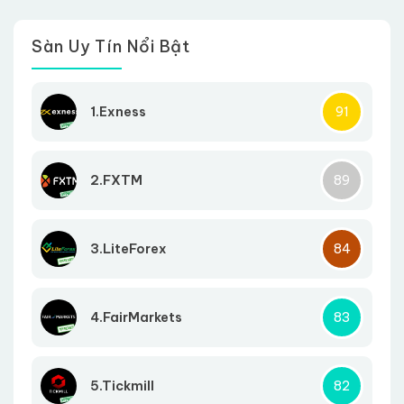
Sàn Uy Tín Nổi Bật
1.Exness
91
2.FXTM
89
3.LiteForex
84
4.FairMarkets
83
5.Tickmill
82