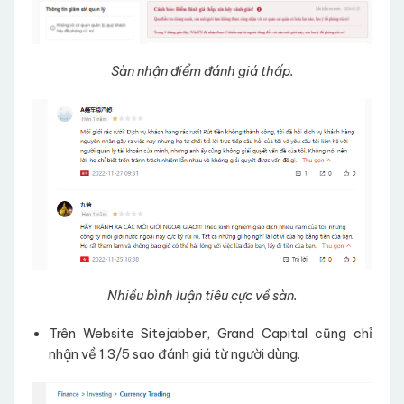
Sàn nhận điểm đánh giá thấp.
Nhiều bình luận tiêu cực về sàn.
Trên Website Sitejabber, Grand Capital cũng chỉ
nhận về 1.3/5 sao đánh giá từ người dùng.