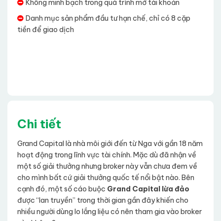
Không minh bạch trong quá trình mở tài khoản
Danh mục sản phẩm đầu tư hạn chế, chỉ có 8 cặp
tiền để giao dịch
Chi tiết
Grand Capital là nhà môi giới đến từ Nga với gần 18 năm
hoạt động trong lĩnh vực tài chính. Mặc dù đã nhận về
một số giải thưởng nhưng broker này vẫn chưa đem về
cho mình bất cứ giải thưởng quốc tế nổi bật nào. Bên
cạnh đó, một số cáo buộc
Grand Capital lừa đảo
được “lan truyền” trong thời gian gần đây khiến cho
nhiều người dùng lo lắng liệu có nên tham gia vào broker