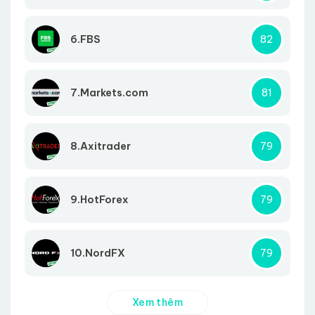
6.FBS
82
7.Markets.com
81
8.Axitrader
79
9.HotForex
79
10.NordFX
79
Xem thêm