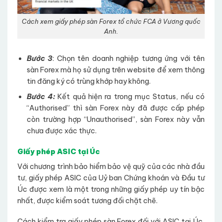
Cách xem giấy phép sàn Forex tổ chức FCA ở Vương quốc
Anh.
Bước 3
: Chọn tên doanh nghiệp tương ứng với tên
sàn Forex mà họ sử dụng trên website để xem thông
tin đăng ký có trùng khớp hay không.
Bước 4:
Kết quả hiện ra trong mục Status, nếu có
“Authorised” thì sàn Forex này đã được cấp phép
còn trường hợp “Unauthorised”, sàn Forex này vẫn
chưa được xác thực.
Giấy phép ASIC tại Úc
Với chương trình bảo hiểm bảo vệ quỹ của các nhà đầu
tư, giấy phép ASIC của Uỷ ban Chứng khoán và Đầu tư
Úc được xem là một trong những giấy phép uy tín bậc
nhất, được kiểm soát tương đối chặt chẽ.
Cách kiểm tra giấy phép sàn Forex đối với ASIC tại Úc,