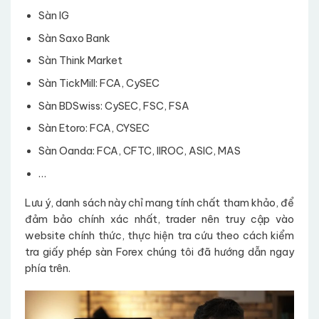
Sàn IG
Sàn Saxo Bank
Sàn Think Market
Sàn TickMill: FCA, CySEC
Sàn BDSwiss: CySEC, FSC, FSA
Sàn Etoro: FCA, CYSEC
Sàn Oanda: FCA, CFTC, IIROC, ASIC, MAS
…
Lưu ý, danh sách này chỉ mang tính chất tham khảo, để
đảm bảo chính xác nhất, trader nên truy cập vào
website chính thức, thực hiện tra cứu theo cách kiểm
tra giấy phép sàn Forex chúng tôi đã hướng dẫn ngay
phía trên.