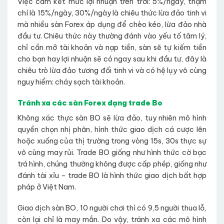
Việc cam kết mức lợi nhuận trên trời: 5%/ngày, thậm
chí là 15%/ngày, 30%/ngày là chiêu thức lừa đảo tinh vi
mà nhiều sàn Forex áp dụng để chèo kéo, lừa đảo nhà
đầu tư. Chiêu thức này thường đánh vào yếu tố tâm lý,
chỉ cần mở tài khoản và nạp tiền, sàn sẽ tự kiếm tiền
cho bạn hay lợi nhuận sẽ có ngay sau khi đầu tư, đây là
chiêu trò lừa đảo tương đối tinh vi và có hệ lụy vô cùng
nguy hiểm: cháy sạch tài khoản.
Tránh xa các sàn Forex dạng trade Bo
Không xác thực sàn BO sẽ lừa đảo, tuy nhiên mô hình
quyền chọn nhị phân, hình thức giao dịch cá cược lên
hoặc xuống của thị trường trong vòng 15s, 30s thực sự
vô cùng may rủi. Trade BO giống như hình thức cờ bạc
trá hình, chúng thường không được cấp phép, giống như
đánh tài xỉu – trade BO là hình thức giao dịch bất hợp
pháp ở Việt Nam.
Giao dịch sàn BO, 10 người chơi thì có 9,5 người thua lỗ,
còn lại chỉ là may mắn. Do vậy, tránh xa các mô hình