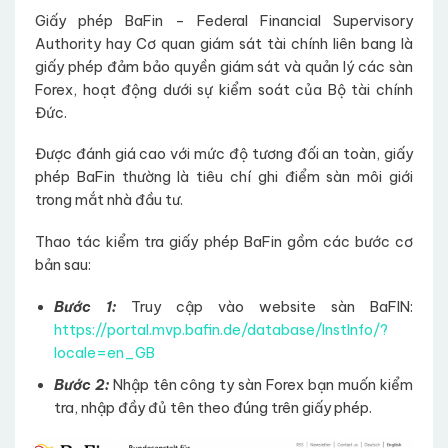
Giấy phép BaFin – Federal Financial Supervisory
Authority hay Cơ quan giám sát tài chính liên bang là
giấy phép đảm bảo quyền giám sát và quản lý các sàn
Forex, hoạt động dưới sự kiểm soát của Bộ tài chính
Đức.
Được đánh giá cao với mức độ tương đối an toàn, giấy
phép BaFin thường là tiêu chí ghi điểm sàn môi giới
trong mắt nhà đầu tư.
Thao tác kiểm tra giấy phép BaFin gồm các bước cơ
bản sau:
Bước 1:
Truy cập vào website sàn BaFIN:
https://portal.mvp.bafin.de/database/InstInfo/?
locale=en_GB
Bước 2:
Nhập tên công ty sàn Forex bạn muốn kiểm
tra, nhập đầy đủ tên theo đúng trên giấy phép.