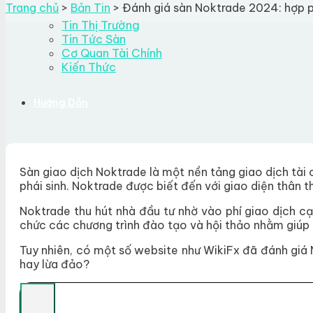
Trang chủ
>
Bản Tin
>
Đánh giá sàn Noktrade 2024: hợp 
Tin Thị Trường
Tin Tức Sàn
Cơ Quan Tài Chính
Kiến Thức
Hướng Dẫn
Về Chúng Tôi
Sàn giao dịch Noktrade là một nền tảng giao dịch tài 
phái sinh. Noktrade được biết đến với giao diện thân th
Độ uy tín
Quy trình đánh giá
Noktrade thu hút nhà đầu tư nhờ vào phí giao dịch cạ
Liên hệ
chức các chương trình đào tạo và hội thảo nhằm giúp n
Search for:
Tuy nhiên, có một số website như WikiFx đã đánh giá 
hay lừa đảo?