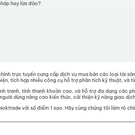
pháp hay lừa đảo?
chính trực tuyến cung cấp dịch vụ mua bán các loại tài sản
iện, tích hợp nhiều công cụ hỗ trợ phân tích kỹ thuật, và t
nh tranh, tính thanh khoản cao, và hỗ trợ đa dạng các ph
gười dùng nâng cao kiến thức, cải thiện kỹ năng giao dịch
Noktrade với số điểm 1 sao. Hãy cùng chúng tôi làm rõ c