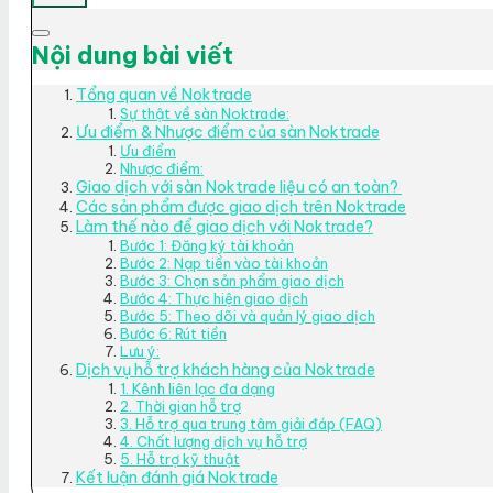
Nội dung bài viết
Tổng quan về Noktrade
Sự thật về sàn Noktrade:
Ưu điểm & Nhược điểm của sàn Noktrade
Ưu điểm
Nhược điểm:
Giao dịch với sàn Noktrade liệu có an toàn?
Các sản phẩm được giao dịch trên Noktrade
Làm thế nào để giao dịch với Noktrade?
Bước 1: Đăng ký tài khoản
Bước 2: Nạp tiền vào tài khoản
Bước 3: Chọn sản phẩm giao dịch
Bước 4: Thực hiện giao dịch
Bước 5: Theo dõi và quản lý giao dịch
Bước 6: Rút tiền
Lưu ý:
Dịch vụ hỗ trợ khách hàng của Noktrade
1. Kênh liên lạc đa dạng
2. Thời gian hỗ trợ
3. Hỗ trợ qua trung tâm giải đáp (FAQ)
4. Chất lượng dịch vụ hỗ trợ
5. Hỗ trợ kỹ thuật
Kết luận đánh giá Noktrade