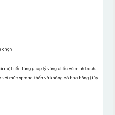
h chọn
ởi một nền tảng pháp lý vững chắc và minh bạch.
ức với mức spread thấp và không có hoa hồng (tùy