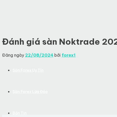
Skip
to
content
Đánh giá sàn Noktrade 202
Đăng ngày
22/08/2024
bởi
forex1
Sàn Forex Uy Tín
Sàn Forex Lừa Đảo
Bản Tin