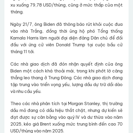
xu xuống 79,78 USD/thùng, cũng ở mức thấp của một
tháng.
Ngày 21/7, ông Biden đã thông báo rút khỏi cuộc đua
vào nhà Trắng, đồng thời ủng hộ phó Tổng thống
Kamala Harris làm người đại diện đảng Dân chủ để đối
đầu với ứng cử viên Donald Trump tại cuộc bầu cử
tháng 11 tới.
Các nhà giao dịch đã đón nhận quyết định của ông
Biden một cách khá thoải mái, trong khi phớt lờ căng
thẳng leo thang ở Trung Đông. Các nhà giao dịch đang
tập trung vào triển vọng yếu, lượng dầu dự trữ dồi dào
và nhu cầu yếu.
Theo các nhà phân tích tại Morgan Stanley, thị trường
dầu mỏ đang có dấu hiệu thắt chặt, nhưng dự kiến sẽ
đạt được sự cân bằng vào quý IV và dư thừa vào năm
2025, kéo giá Brent xuống mức trung bình đến cao 70
USD/thùng vào năm 2025.