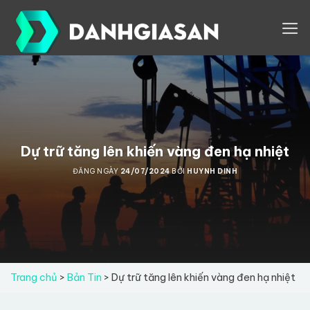
Skip
to
content
Dự trữ tăng lên khiến vàng đen hạ nhiệt
ĐĂNG NGÀY
24/07/2024
BỞI
HUYNH DINH
Trang chủ
>
Bản Tin
>
Dự trữ tăng lên khiến vàng đen hạ nhiệt