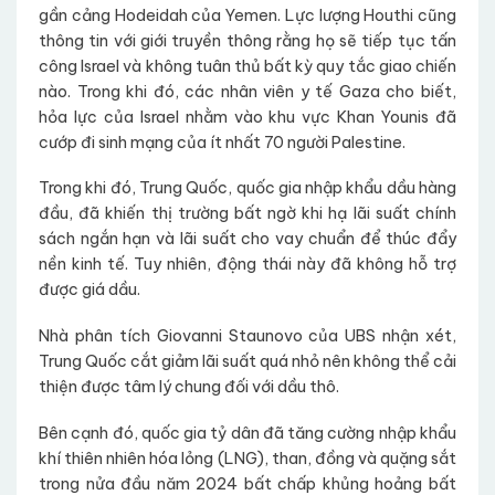
gần cảng Hodeidah của Yemen. Lực lượng Houthi cũng
thông tin với giới truyền thông rằng họ sẽ tiếp tục tấn
công Israel và không tuân thủ bất kỳ quy tắc giao chiến
nào. Trong khi đó, các nhân viên y tế Gaza cho biết,
hỏa lực của Israel nhằm vào khu vực Khan Younis đã
cướp đi sinh mạng của ít nhất 70 người Palestine.
Trong khi đó, Trung Quốc, quốc gia nhập khẩu dầu hàng
đầu, đã khiến thị trường bất ngờ khi hạ lãi suất chính
sách ngắn hạn và lãi suất cho vay chuẩn để thúc đẩy
nền kinh tế. Tuy nhiên, động thái này đã không hỗ trợ
được giá dầu.
Nhà phân tích Giovanni Staunovo của UBS nhận xét,
Trung Quốc cắt giảm lãi suất quá nhỏ nên không thể cải
thiện được tâm lý chung đối với dầu thô.
Bên cạnh đó, quốc gia tỷ dân đã tăng cường nhập khẩu
khí thiên nhiên hóa lỏng (LNG), than, đồng và quặng sắt
trong nửa đầu năm 2024 bất chấp khủng hoảng bất