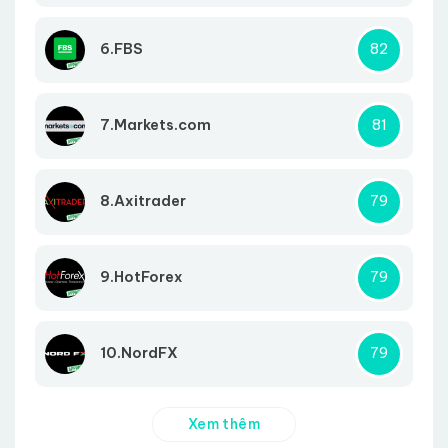
6.FBS
82
7.Markets.com
81
8.Axitrader
79
9.HotForex
79
10.NordFX
79
Xem thêm