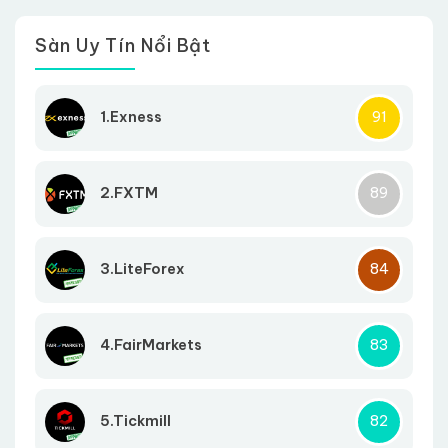
Sàn Uy Tín Nổi Bật
1.Exness
91
2.FXTM
89
3.LiteForex
84
4.FairMarkets
83
5.Tickmill
82