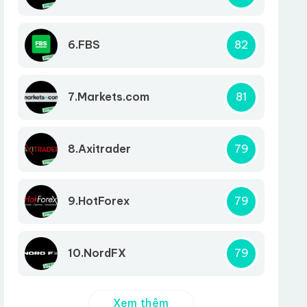
6.FBS
82
7.Markets.com
81
8.Axitrader
79
9.HotForex
79
10.NordFX
79
Xem thêm