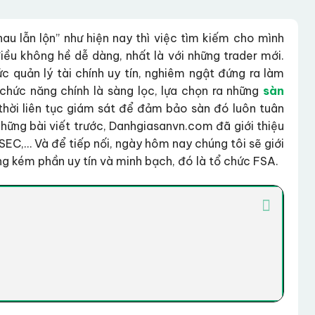
au lẫn lộn” như hiện nay thì việc tìm kiếm cho mình
điều không hề dễ dàng, nhất là với những trader mới.
c quản lý tài chính uy tín, nghiêm ngật đứng ra làm
hức năng chính là sàng lọc, lựa chọn ra những
sàn
hời liên tục giám sát để đảm bảo sàn đó luôn tuân
những bài viết trước, Danhgiasanvn.com đã giới thiệu
SEC,… Và để tiếp nối, ngày hôm nay chúng tôi sẽ giới
ng kém phần uy tín và minh bạch, đó là tổ chức FSA.