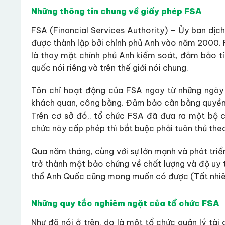
Những thông tin chung về giấy phép FSA
FSA (Financial Services Authority) – Ủy ban dịch
được thành lập bởi chính phủ Anh vào năm 2000. 
là thay mặt chính phủ Anh kiểm soát, đảm bảo tín
quốc nói riêng và trên thế giới nói chung.
Tôn chỉ hoạt động của FSA ngay từ những ngày đ
khách quan, công bằng. Đảm bảo cân bằng quyền lợ
Trên cơ sở đó,. tổ chức FSA đã đưa ra một bộ
chức này cấp phép thì bắt buộc phải tuân thủ the
Qua năm tháng, cùng với sự lớn mạnh và phát tri
trở thành một bảo chứng về chất lượng và độ uy 
thổ Anh Quốc cũng mong muốn có được (Tất nhiên 
Những quy tắc nghiêm ngặt của tổ chức FSA
Như đã nói ở trên, do là một tổ chức quản lý tài