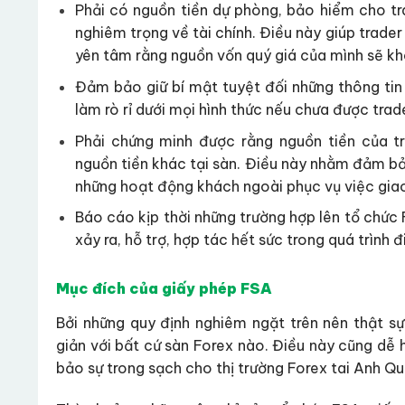
Phải có nguồn tiền dự phòng, bảo hiểm cho tr
nghiêm trọng về tài chính. Điều này giúp trade
yên tâm rằng nguồn vốn quý giá của mình sẽ k
Đảm bảo giữ bí mật tuyệt đối những thông tin c
làm rò rỉ dưới mọi hình thức nếu chưa được trad
Phải chứng minh được rằng nguồn tiền của t
nguồn tiền khác tại sàn. Điều này nhằm đảm b
những hoạt động khách ngoài phục vụ việc giao
Báo cáo kịp thời những trường hợp lên tổ chức 
xảy ra, hỗ trợ, hợp tác hết sức trong quá trình đi
Mục đích của giấy phép FSA
Bởi những quy định nghiêm ngặt trên nên thật 
giản với bất cứ sàn Forex nào. Điều này cũng dễ 
bảo sự trong sạch cho thị trường Forex tai Anh Quố