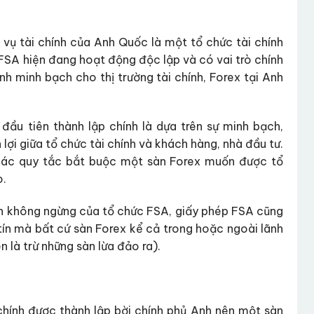
 vụ tài chính của Anh Quốc là một tổ chức tài chính
FSA hiện đang hoạt động độc lập và có vai trò chính
h minh bạch cho thị trường tài chính, Forex tại Anh
ầu tiên thành lập chính là dựa trên sự minh bạch,
i giữa tổ chức tài chính và khách hàng, nhà đầu tư.
 các quy tắc bắt buộc một sàn Forex muốn được tổ
o.
ển không ngừng của tổ chức FSA, giấy phép FSA cũng
tín mà bất cứ sàn Forex kể cả trong hoặc ngoài lãnh
là trừ những sàn lừa đảo ra).
 chính được thành lập bời chính phủ Anh nên một sàn