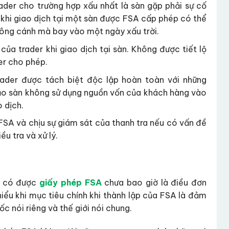
ader cho trường hợp xấu nhất là sàn gặp phải sự cố
r khi giao dịch tại một sàn được FSA cấp phép có thể
hông cánh mà bay vào một ngày xấu trời.
ủa trader khi giao dịch tại sàn. Không được tiết lộ
er cho phép.
rader được tách biệt độc lập hoàn toàn với những
ảo sàn không sử dụng nguồn vốn của khách hàng vào
 dịch.
FSA và chịu sự giám sát của thanh tra nếu có vấn đề
ều tra và xử lý.
sự có được
giấy phép FSA
chưa bao giờ là điều đơn
hiểu khi mục tiêu chính khi thành lập của FSA là đảm
c nói riêng và thế giới nói chung.