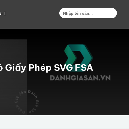
Search
for:
ôi
ó Giấy Phép SVG FSA