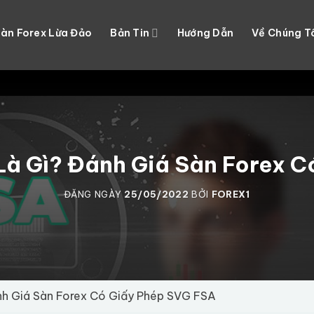
àn Forex Lừa Đảo
Bản Tin
Hướng Dẫn
Về Chúng T
Là Gì? Đánh Giá Sàn Forex C
ĐĂNG NGÀY
25/05/2022
BỞI
FOREX1
nh Giá Sàn Forex Có Giấy Phép SVG FSA