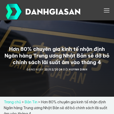
Skip
to
content
Hơn 80% chuyên gia kinh tế nhận định
Ngân hàng Trung ương Nhật Bản sẽ dỡ bỏ
chính sách lãi suất âm vào tháng 4
ĐĂNG NGÀY
23/02/2024
BỞI
HUYNH DINH
Trang chủ
>
Bản Tin
>
Hơn 80% chuyên gia kinh tế nhận định
Ngân hàng Trung ương Nhật Bản sẽ dỡ bỏ chính sách lãi suất
âm vào tháng 4