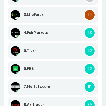
3.LiteForex
84
4.FairMarkets
83
5.Tickmill
82
6.FBS
82
7.Markets.com
81
8.Axitrader
79