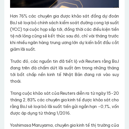
Hơn 76% các chuyên gia được khảo sát đồng dự đoán
BoJ sẽ loại bỏ chính sách kiểm soát đường cong lợi suất
(YCC) tại cuộc họp sắp tới, đồng thời các điều kiện tiền
tệ nới lỏng cũng sẽ kết thúc sau đó, chỉ vài tháng trước
khi nhiều ngân hàng trung ương lớn dự kiến bắt đầu cắt
giảm lãi suất.
Trước đó, các nguồn tin đã tiết lộ với Reuters rằng BoJ
đang trên đà chấm dứt lãi suất âm trong những tháng
tới bất chấp nền kinh tế Nhật Bản đang rơi vào suy
thoái.
Trong cuộc khảo sát của Reuters diễn ra từ ngày 15-20
tháng 2, 83% các chuyên gia kinh tế được khảo sát cho
rằng BoJ sẽ loại bỏ lãi suất tiền gửi ngắn hạn -0,1%, vốn
được áp dụng từ tháng 1/2016.
Yoshimasa Maruyama, chuyên gia kinh tế thị trường của