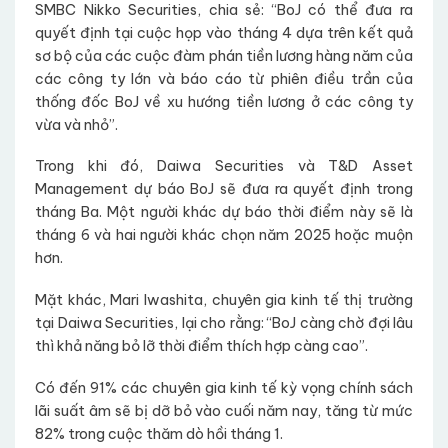
SMBC Nikko Securities, chia sẻ: “BoJ có thể đưa ra
quyết định tại cuộc họp vào tháng 4 dựa trên kết quả
sơ bộ của các cuộc đàm phán tiền lương hàng năm của
các công ty lớn và báo cáo từ phiên điều trần của
thống đốc BoJ về xu hướng tiền lương ở các công ty
vừa và nhỏ”.
Trong khi đó, Daiwa Securities và T&D Asset
Management dự báo BoJ sẽ đưa ra quyết định trong
tháng Ba. Một người khác dự báo thời điểm này sẽ là
tháng 6 và hai người khác chọn năm 2025 hoặc muộn
hơn.
Mặt khác, Mari Iwashita, chuyên gia kinh tế thị trường
tại Daiwa Securities, lại cho rằng: “BoJ càng chờ đợi lâu
thì khả năng bỏ lỡ thời điểm thích hợp càng cao”.
Có đến 91% các chuyên gia kinh tế kỳ vọng chính sách
lãi suất âm sẽ bị dỡ bỏ vào cuối năm nay, tăng từ mức
82% trong cuộc thăm dò hồi tháng 1.