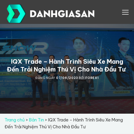
Skip
to
content
IQX Trade – Hành Trình Siêu Xe Mang
Đến Trải Nghiệm Thú Vị Cho Nhà Đầu Tư
ĐĂNG NGÀY
07/06/2023
BỞI
FOREX1
Trang chủ
>
Bản Tin
>
IQX Trade – Hành Trình Siêu Xe Mang
Đến Trải Nghiệm Thú Vị Cho Nhà Đầu Tư