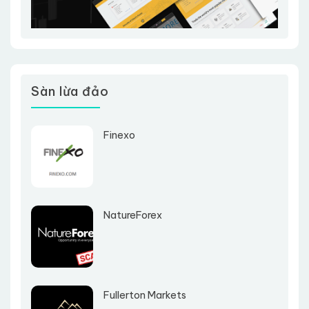
Sàn lừa đảo
Finexo
NatureForex
Fullerton Markets