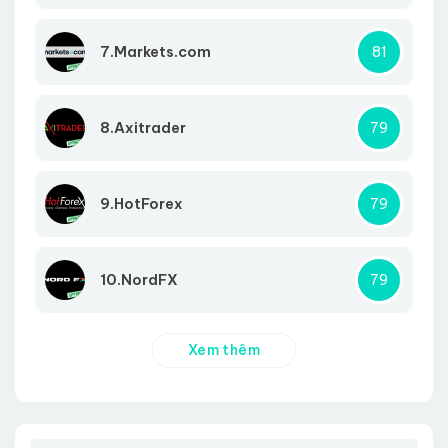
7.Markets.com
81
8.Axitrader
79
9.HotForex
79
10.NordFX
79
Xem thêm