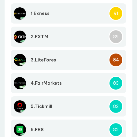
1.Exness
91
2.FXTM
89
3.LiteForex
84
4.FairMarkets
83
5.Tickmill
82
6.FBS
82