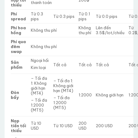
nạp tối
200$
thanh toán
thiểu
Phí
Từ 0.3
Từ 0.1
Từ 0.3 pips
Từ 0.0 pips
Từ 0
spread
pips
pips
Phí hoa
Không
Lên đến
Từ
Không thu phí
hồng
thu phí
3.5$/lot/chiều
0.2$
Phí qua
đêm
Không thu phí
swap
Ngoại hối
Sản
Tất cả
Tất cả
Tất cả
Tất 
phẩm
Kim loại
– Tối đa
– Tối đa 1:
1: Không
Không giới
giới hạn
hạn (MT4)
Đòn
(MT4)
1:2000
Không giới hạn
1:20
bẩy
– Tối đa
– Tối đa
1:2000
1:2000
(MT5)
(MT5)
Nạp
Từ 10
200
tiền tối
Từ 10 USD
200 USD
200
USD
USD
thiểu