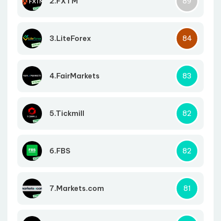
2.FXTM
89
3.LiteForex
84
4.FairMarkets
83
5.Tickmill
82
6.FBS
82
7.Markets.com
81