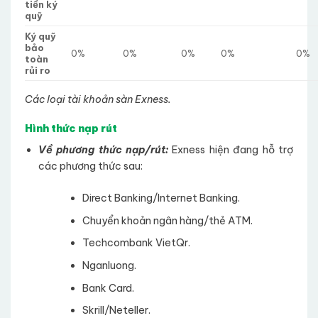
tiền ký
quỹ
Ký quỹ
bảo
0%
0%
0%
0%
0%
toàn
rủi ro
Các loại tài khoản sàn Exness.
Hình thức nạp rút
Về phương thức nạp/rút:
Exness hiện đang hỗ trợ
các phương thức sau:
Direct Banking/Internet Banking.
Chuyển khoản ngân hàng/thẻ ATM.
Techcombank VietQr.
Nganluong.
Bank Card.
Skrill/Neteller.