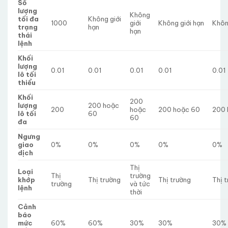
Số
lượng
Không
tối đa
Không giới
1000
giới
Không giới hạn
Khôn
trạng
hạn
hạn
thái
lệnh
Khối
lượng
0.01
0.01
0.01
0.01
0.01
lô tối
thiểu
Khối
200
lượng
200 hoặc
200
hoặc
200 hoặc 60
200 
lô tối
60
60
đa
Ngưng
giao
0%
0%
0%
0%
0%
dịch
Thị
Loại
Thị
trường
khớp
Thị trường
Thị trường
Thị 
trường
và tức
lệnh
thời
Cảnh
báo
mức
60%
60%
30%
30%
30%