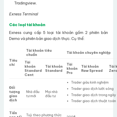
Tradingview.
Exness Terminal
Các loại tài khoản
Exness cung cấp 5 loại tài khoản gồm 2 phiên bản
Demo và phiên bản giao dịch thực. Cụ thể:
Tài khoản tiêu
Tài khoản chuyên nghiệp
chuẩn
Tiêu
Tài
Tài
chí
khoản
Tài khoản
Tài khoản
Tài 
khoản
Standard
Standard
Raw Spread
Zer
Pro
Cent
Trader giàu kinh nghiệm
Đối
Trader giao dịch lướt sóng
tượng
Nhà đầu
Mọi nhà
Trader giao dịch trong ngà
giao
tư mới
đầu tư
dịch
Trader giao dịch thuật toán
Tiền
Tuỳ theo phương thức