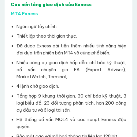
Các nền tảng giao dịch của Exness
MT4 Exness
Ngôn ngữ tùy chỉnh.
Thiết lập theo thời gian thực.
Đã được Exness cải tiến thêm nhiều tính năng hiện
đại dựa trên phiên bản MT4 vô cùng phổ biến.
Nhiều công cụ giao dịch hấp dẫn: chỉ báo kỹ thuật,
cố vấn chuyên gia EA (Expert Advisor),
MarketWatch, Terminal,..
4 lệnh chờ giao dịch.
Tổng hợp 9 khung thời gian, 30 chỉ báo kỹ thuật, 3
loại biểu đồ, 23 đối tượng phân tích, hơn 200 công
cụ đầu tư và 6 loại tài sản.
Hệ thống cố vấn MQL4 và các script Exness độc
quyền.
Bảo mật cao với mã hoá thông tin liên lạc 128 bit.