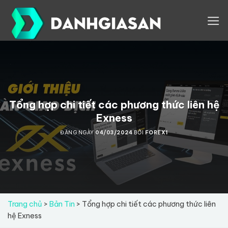
Skip
to
content
Tổng hợp chi tiết các phương thức liên hệ
Exness
ĐĂNG NGÀY
04/03/2024
BỞI
FOREX1
Trang chủ
>
Bản Tin
>
Tổng hợp chi tiết các phương thức liên
hệ Exness