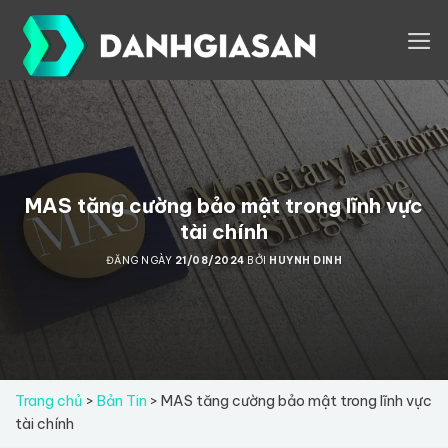
Skip
to
content
MAS tăng cường bảo mật trong lĩnh vực
tài chính
ĐĂNG NGÀY
21/08/2024
BỞI
HUYNH DINH
Trang chủ
>
Bản Tin
>
MAS tăng cường bảo mật trong lĩnh vực
tài chính