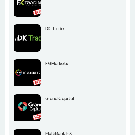
DK Trade
FGMarkets
Grand Capital
MultiBank FX