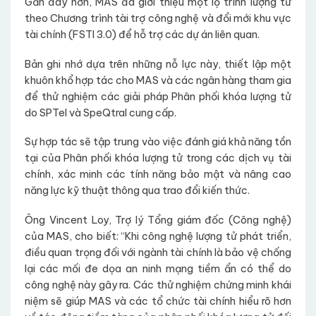
Gần đây hơn, MAS đã giới thiệu một lộ trình lượng tử
theo Chương trình tài trợ công nghệ và đổi mới khu vực
tài chính (FSTI 3.0) để hỗ trợ các dự án liên quan.
Bản ghi nhớ dựa trên những nỗ lực này, thiết lập một
khuôn khổ hợp tác cho MAS và các ngân hàng tham gia
để thử nghiệm các giải pháp Phân phối khóa lượng tử
do SPTel và SpeQtral cung cấp.
Sự hợp tác sẽ tập trung vào việc đánh giá khả năng tồn
tại của Phân phối khóa lượng tử trong các dịch vụ tài
chính, xác minh các tính năng bảo mật và nâng cao
năng lực kỹ thuật thông qua trao đổi kiến thức.
Ông Vincent Loy, Trợ lý Tổng giám đốc (Công nghệ)
của MAS, cho biết: “Khi công nghệ lượng tử phát triển,
điều quan trọng đối với ngành tài chính là bảo vệ chống
lại các mối đe dọa an ninh mạng tiềm ẩn có thể do
công nghệ này gây ra. Các thử nghiệm chứng minh khái
niệm sẽ giúp MAS và các tổ chức tài chính hiểu rõ hơn