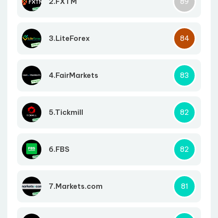
2.FXTM
89
3.LiteForex
84
4.FairMarkets
83
5.Tickmill
82
6.FBS
82
7.Markets.com
81