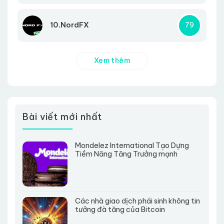
10.NordFX
79
Xem thêm
Bài viết mới nhất
Mondelez International Tạo Dựng
Tiềm Năng Tăng Trưởng mạnh
Các nhà giao dịch phái sinh không tin
tưởng đà tăng của Bitcoin