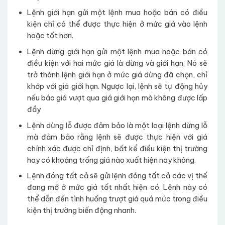
Lệnh giới hạn gửi một lệnh mua hoặc bán có điều
kiện chỉ có thể được thực hiện ở mức giá vào lệnh
hoặc tốt hơn.
Lệnh dừng giới hạn gửi một lệnh mua hoặc bán có
điều kiện với hai mức giá là dừng và giới hạn. Nó sẽ
trở thành lệnh giới hạn ở mức giá dừng đã chọn, chỉ
khớp với giá giới hạn. Ngược lại, lệnh sẽ tự động hủy
nếu báo giá vượt qua giá giới hạn mà không được lấp
đầy
Lệnh dừng lỗ được đảm bảo là một loại lệnh dừng lỗ
mà đảm bảo rằng lệnh sẽ được thực hiện với giá
chính xác được chỉ định, bất kể điều kiện thị trường
hay có khoảng trống giá nào xuất hiện nay không.
Lệnh đóng tất cả sẽ gửi lệnh đóng tất cả các vị thế
đang mở ở mức giá tốt nhất hiện có. Lệnh này có
thể dẫn đến tình huống trượt giá quá mức trong điều
kiện thị trường biến động nhanh.