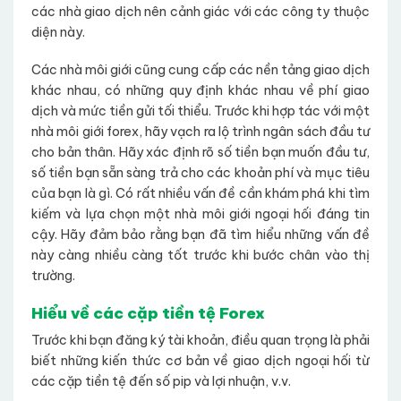
các nhà giao dịch nên cảnh giác với các công ty thuộc
diện này.
Các nhà môi giới cũng cung cấp các nền tảng giao dịch
khác nhau, có những quy định khác nhau về phí giao
dịch và mức tiền gửi tối thiểu. Trước khi hợp tác với một
nhà môi giới forex, hãy vạch ra lộ trình ngân sách đầu tư
cho bản thân. Hãy xác định rõ số tiền bạn muốn đầu tư,
số tiền bạn sẵn sàng trả cho các khoản phí và mục tiêu
của bạn là gì. Có rất nhiều vấn đề cần khám phá khi tìm
kiếm và lựa chọn một nhà môi giới ngoại hối đáng tin
cậy. Hãy đảm bảo rằng bạn đã tìm hiểu những vấn đề
này càng nhiều càng tốt trước khi bước chân vào thị
trường.
Hiểu về các cặp tiền tệ Forex
Trước khi bạn đăng ký tài khoản, điều quan trọng là phải
biết những kiến thức cơ bản về giao dịch ngoại hối từ
các cặp tiền tệ đến số pip và lợi nhuận, v.v.