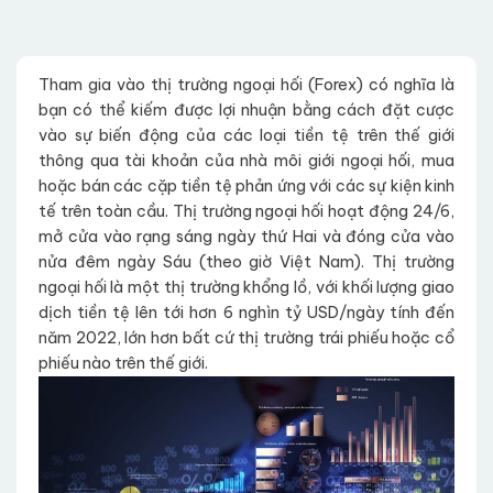
Tham gia vào thị trường ngoại hối (Forex) có nghĩa là
bạn có thể kiếm được lợi nhuận bằng cách đặt cược
vào sự biến động của các loại tiền tệ trên thế giới
thông qua tài khoản của nhà môi giới ngoại hối, mua
hoặc bán các cặp tiền tệ phản ứng với các sự kiện kinh
tế trên toàn cầu. Thị trường ngoại hối hoạt động 24/6,
mở cửa vào rạng sáng ngày thứ Hai và đóng cửa vào
nửa đêm ngày Sáu (theo giờ Việt Nam). Thị trường
ngoại hối là một thị trường khổng lồ, với khối lượng giao
dịch tiền tệ lên tới hơn 6 nghìn tỷ USD/ngày tính đến
năm 2022, lớn hơn bất cứ thị trường trái phiếu hoặc cổ
phiếu nào trên thế giới.