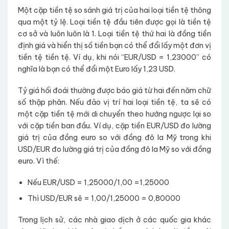
Một cặp tiền tệ so sánh giá trị của hai loại tiền tệ thông
qua một tỷ lệ. Loại tiền tệ đầu tiên được gọi là tiền tệ
cơ sở và luôn luôn là 1. Loại tiền tệ thứ hai là đồng tiền
định giá và hiển thị số tiền bạn có thể đổi lấy một đơn vị
tiền tệ tiền tệ. Ví dụ, khi nói “EUR/USD = 1,23000” có
nghĩa là bạn có thể đổi một Euro lấy 1,23 USD.
Tỷ giá hối đoái thường được báo giá từ hai đến năm chữ
số thập phân. Nếu đảo vị trí hai loại tiền tệ, ta sẽ có
một cặp tiền tệ mới di chuyển theo hướng ngược lại so
với cặp tiền ban đầu. Ví dụ, cặp tiền EUR/USD đo lường
giá trị của đồng euro so với đồng đô la Mỹ trong khi
USD/EUR đo lường giá trị của đồng đô la Mỹ so với đồng
euro. Vì thế:
Nếu EUR/USD = 1,25000/1,00 =1,25000
Thì USD/EUR sẽ = 1,00/1,25000 = 0,80000
Trong lịch sử, các nhà giao dịch ở các quốc gia khác