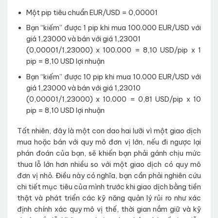
Một pip tiêu chuẩn EUR/USD = 0,00001
Bạn “kiếm” được 1 pip khi mua 100.000 EUR/USD với
giá 1,23000 và bán với giá 1,23001
(0,00001/1,23000) x 100.000 = 8,10 USD/pip x 1
pip = 8,10 USD lợi nhuận
Bạn “kiếm” được 10 pip khi mua 10.000 EUR/USD với
giá 1,23000 và bán với giá 1,23010
(0,00001/1,23000) x 10.000 = 0,81 USD/pip x 10
pip = 8,10 USD lợi nhuận
Tất nhiên, đây là một con dao hai lưỡi vì một giao dịch
mua hoặc bán với quy mô đơn vị lớn, nếu đi ngược lại
phán đoán của bạn, sẽ khiến bạn phải gánh chịu mức
thua lỗ lớn hơn nhiều so với một giao dịch có quy mô
đơn vị nhỏ. Điều này có nghĩa, bạn cần phải nghiên cứu
chi tiết mục tiêu của mình trước khi giao dịch bằng tiền
thật và phát triển các kỹ năng quản lý rủi ro như xác
định chính xác quy mô vị thế, thời gian nắm giữ và kỹ