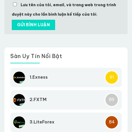
Lưu tên của tôi, email, và trang web trong trình
duyệt này cho lần bình luận kế tiếp của tôi.
Sàn Uy Tín Nổi Bật
1.Exness
91
2.FXTM
89
3.LiteForex
84