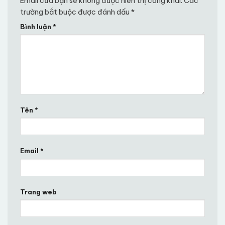
Email của bạn sẽ không được hiển thị công khai.
Các
trường bắt buộc được đánh dấu
*
Bình luận
*
Tên
*
Email
*
Trang web