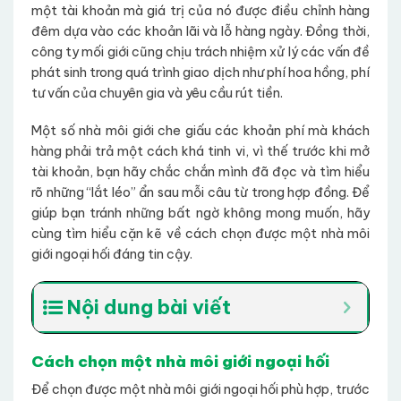
một tài khoản mà giá trị của nó được điều chỉnh hàng
đêm dựa vào các khoản lãi và lỗ hàng ngày. Đồng thời,
công ty mối giới cũng chịu trách nhiệm xử lý các vấn đề
phát sinh trong quá trình giao dịch như phí hoa hồng, phí
tư vấn của chuyên gia và yêu cầu rút tiền.
Một số nhà môi giới che giấu các khoản phí mà khách
hàng phải trả một cách khá tinh vi, vì thế trước khi mở
tài khoản, bạn hãy chắc chắn mình đã đọc và tìm hiểu
rõ những “lắt léo” ẩn sau mỗi câu từ trong hợp đồng. Để
giúp bạn tránh những bất ngờ không mong muốn, hãy
cùng tìm hiểu cặn kẽ về cách chọn được một nhà môi
giới ngoại hối đáng tin cậy.
Nội dung bài viết
Cách chọn một nhà môi giới ngoại hối
Để chọn được một nhà môi giới ngoại hối phù hợp, trước