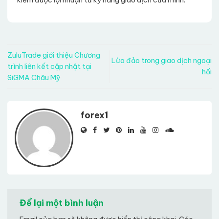
kiếm được lợi nhuận từ kỹ năng giao dịch của mình.
ZuluTrade giới thiệu Chương
Lừa đảo trong giao dịch ngoại
trình liên kết cập nhật tại
hối
SiGMA Châu Mỹ
forex1
Để lại một bình luận