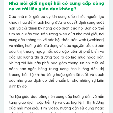
Nhà môi giới ngoại hối có cung cấp công
cụ và tài liệu giáo dục không?
Các nhà môi giới có uy tín cung cấp nhiều nguồn lực
khác nhau để khách hàng đưa ra quyết định sáng suốt
hơn và cải thiện kỹ năng giao dịch của họ. Bạn có thể
tìm mục đào tạo trên trang web của nhà môi giới, nơi
cung cấp thông tin về các hội thảo trên web (webinar)
và những hướng dẫn đa dạng về các nguyên tắc cơ bản
của thị trường ngoại hối, các cặp tiền tệ phổ biến và
các lực lượng thị trường tạo ra áp lực mua hoặc bán.
Những tài liệu này phải bao gồm thông tin chi tiết về
cách các ngân hàng trung ương ảnh hưởng đến thị
trường tiền tệ khi họ tăng hoặc giảm lãi suất và cách
các nhà giao dịch có thể chuẩn bị cho những sự kiện
định kỳ đó.
Tài liệu giáo dục cũng nên cung cấp hướng dẫn về nền
tảng giao dịch, cặp tiền tệ và các loại lệnh thị trường
của nhà môi giới. Tìm video, hướng dẫn sử dụng hoặc