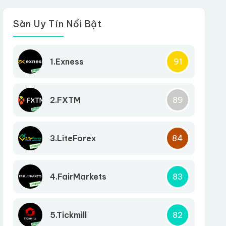
Sàn Uy Tín Nổi Bật
1.Exness
91
2.FXTM
89
3.LiteForex
84
4.FairMarkets
83
5.Tickmill
82