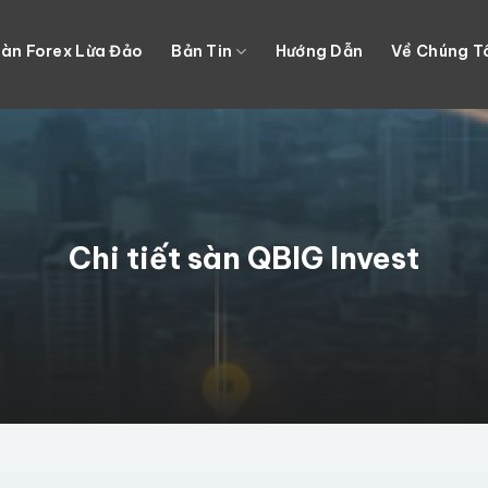
àn Forex Lừa Đảo
Bản Tin
Hướng Dẫn
Về Chúng T
Chi tiết sàn QBIG Invest