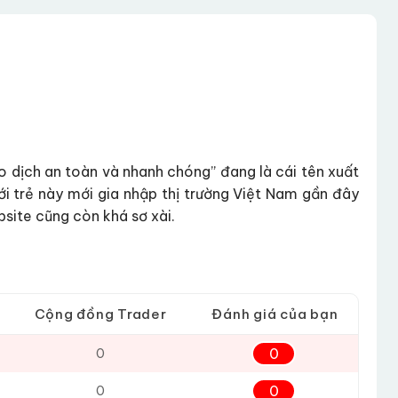
54
ao dịch an toàn và nhanh chóng” đang là cái tên xuất
ới trẻ này mới gia nhập thị trường Việt Nam gần đây
bsite cũng còn khá sơ xài.
Cộng đồng Trader
Đánh giá của bạn
0
0
0
0