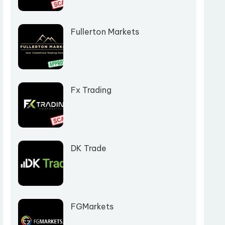
Fullerton Markets
Fx Trading
DK Trade
FGMarkets