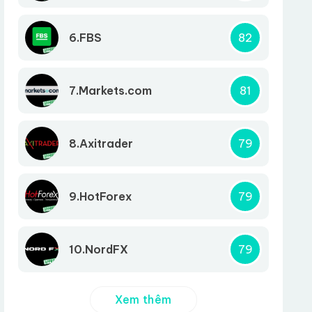
6.FBS
82
7.Markets.com
81
8.Axitrader
79
9.HotForex
79
10.NordFX
79
Xem thêm