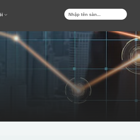
Search
for:
ôi