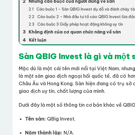
Những cáo buộc của người dùng về sàn
Cáo buộc 1 – Sàn QBIG Invest dụ dỗ và đánh cháy tà
Cáo buộc 2 – Nhà đầu tư tố cáo QBIG Invest lừa đảo
Cáo buộc 3 Giấy phép hoạt động không uy tín
Khẳng định của cơ quan chức năng về sàn
Kết luận
Sàn QBIG Invest là gì và một
Mặc dù là một cái tên mới nổi tại Việt Nam, nhưng
là một sàn giao dịch ngoại hối quốc tế, đã có hơ
Châu Âu và Hong Kong. Sàn hiện đang có trụ sở ch
giao dịch uy tín, chất lượng của mình.
Dưới đây là một số thông tin cơ bản khác về QBIG
Tên sàn:
QBig Invest.
Năm thành lập:
N/A.