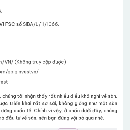
G.
BVI FSC số
SIBA/L/11/1066.
m/VN/ (Không truy cập được)
m/qbiginvestvn/
vest
, chúng tôi nhận thấy rất nhiều điều khả nghi về sàn.
ược triển khai rất sơ sài, không giống như một sàn
rường quốc tế. Chính vì vậy, ở phần dưới đây, chúng
hà đầu tư về sàn, nên bạn đừng vội bỏ qua nhé.