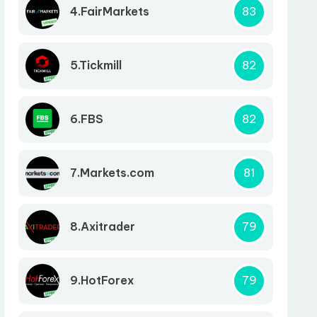
4.FairMarkets
83
5.Tickmill
82
6.FBS
82
7.Markets.com
81
8.Axitrader
79
9.HotForex
79