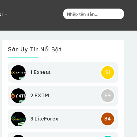
Search
for:
ôi
Sàn Uy Tín Nổi Bật
1.Exness
91
2.FXTM
89
3.LiteForex
84