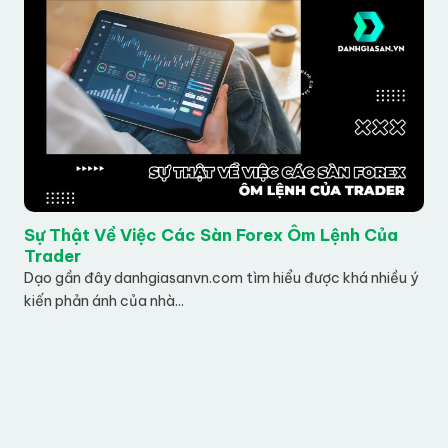
Sự Thật Về Việc Các Sàn Forex Ôm Lệnh Của
Trader
Dạo gần đây danhgiasanvn.com tìm hiểu được khá nhiều ý
kiến phản ánh của nhà...