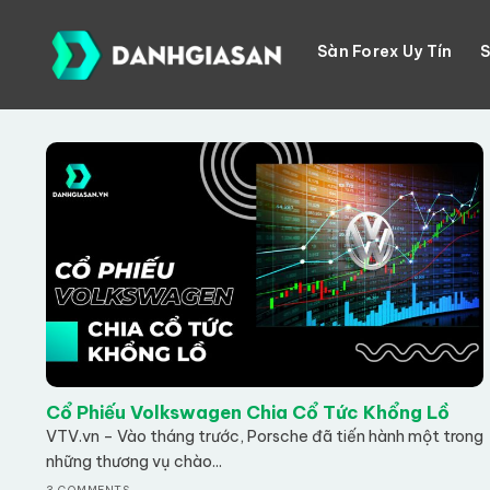
Skip
to
Sàn Forex Uy Tín
S
content
Cổ Phiếu Volkswagen Chia Cổ Tức Khổng Lồ
VTV.vn – Vào tháng trước, Porsche đã tiến hành một trong
những thương vụ chào...