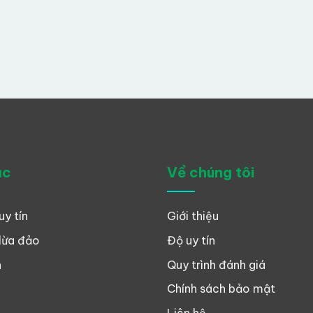
ục
Về chúng tôi
uy tín
Giới thiệu
lừa đảo
Độ uy tín
n
Quy trình đánh giá
Chính sách bảo mật
Liên hệ