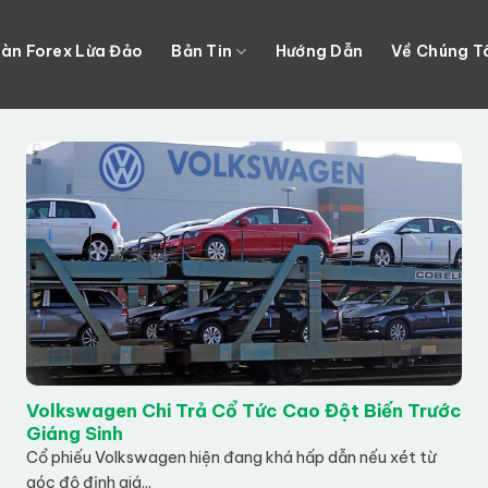
àn Forex Lừa Đảo
Bản Tin
Hướng Dẫn
Về Chúng T
Volkswagen Chi Trả Cổ Tức Cao Đột Biến Trước
Giáng Sinh
Cổ phiếu Volkswagen hiện đang khá hấp dẫn nếu xét từ
góc độ định giá...