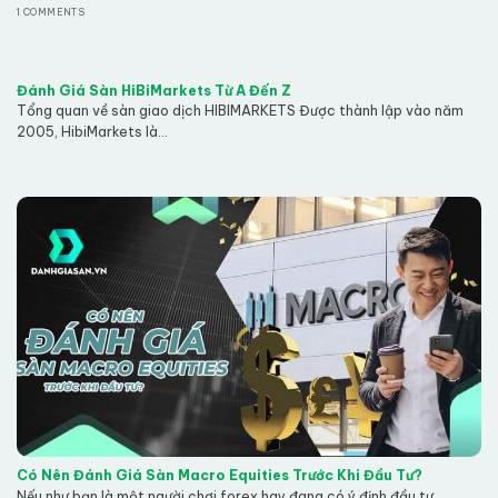
1 COMMENTS
Đánh Giá Sàn HiBiMarkets Từ A Đến Z
Tổng quan về sàn giao dịch HIBIMARKETS Được thành lập vào năm
2005, HibiMarkets là...
Có Nên Đánh Giá Sàn Macro Equities Trước Khi Đầu Tư?
Nếu như bạn là một người chơi forex hay đang có ý định đầu tư...