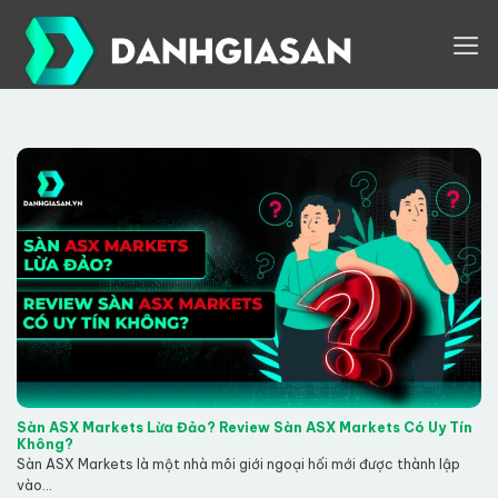
Skip
to
content
Sàn ASX Markets Lừa Đảo? Review Sàn ASX Markets Có Uy Tín
Không?
Sàn ASX Markets là một nhà môi giới ngoại hối mới được thành lập
vào...