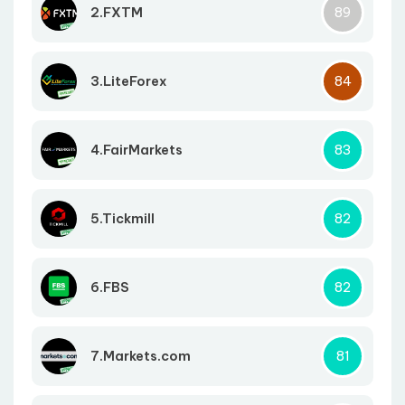
2.FXTM
89
3.LiteForex
84
4.FairMarkets
83
5.Tickmill
82
6.FBS
82
7.Markets.com
81