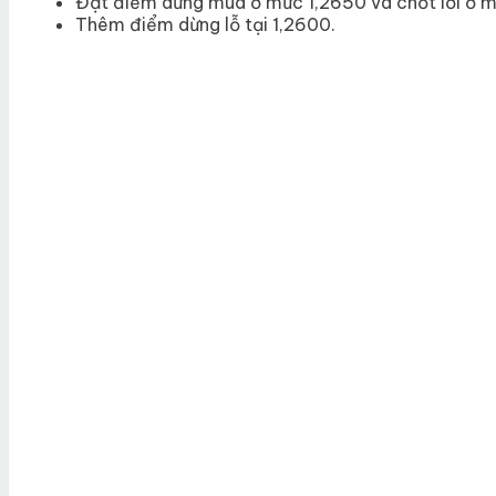
Đặt điểm dừng mua ở mức 1,2650 và chốt lời ở m
Thêm điểm dừng lỗ tại 1,2600.