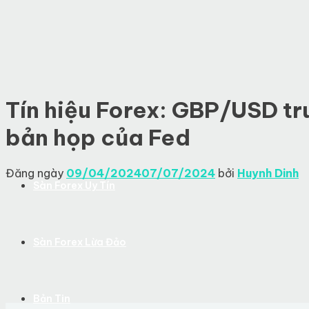
Skip
to
content
Tín hiệu Forex: GBP/USD trun
bản họp của Fed
Đăng ngày
09/04/2024
07/07/2024
bởi
Huynh Dinh
Sàn Forex Uy Tín
Sàn Forex Lừa Đảo
Bản Tin