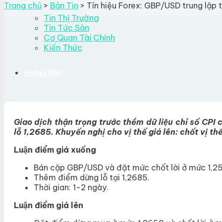
Trang chủ
>
Bản Tin
>
Tín hiệu Forex: GBP/USD trung lập tr
Tin Thị Trường
Tin Tức Sàn
Cơ Quan Tài Chính
Kiến Thức
Hướng Dẫn
Về Chúng Tôi
Giao dịch thận trọng trước thềm dữ liệu chỉ số CPI c
lỗ 1,2685. Khuyến nghị cho vị thế giá lên: chốt vị
Độ uy tín
Quy trình đánh giá
Luận điểm giá xuống
Liên hệ
Bán cặp GBP/USD và đặt mức chốt lời ở mức 1,2
Search for:
Thêm điểm dừng lỗ tại 1,2685.
Thời gian: 1-2 ngày.
Luận điểm giá lên