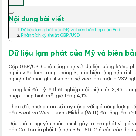
Nội dung bài viết
Dữ liệu lạm phát của Mỹ và biên bản họp của Fed
Phân tích kỹ thuật GBP/USD
Dữ liệu lạm phát của Mỹ và biên bả
Cặp GBP/USD phản ứng nhẹ với dữ liệu bảng lương ph
nghìn việc làm trong tháng 3, báo hiệu rằng nền kinh 
nghiệp tư nhân ghi nhận con số việc làm mới là 232 ngh
Trong khi đó, tỷ lệ thất nghiệp cải thiện lên 3,8% tro
nhập trung bình mỗi giờ tăng 4,1%.
Theo đó, những con số này cộng với giá năng lượng tăn
dầu Brent và West Texas Middle (WTI) đã tăng lần lượ
Dầu thô là nguyên nhân chính gây ra lạm phát vì giá va
dân California phải trả hơn 5,5 USD. Giá của các dịch 