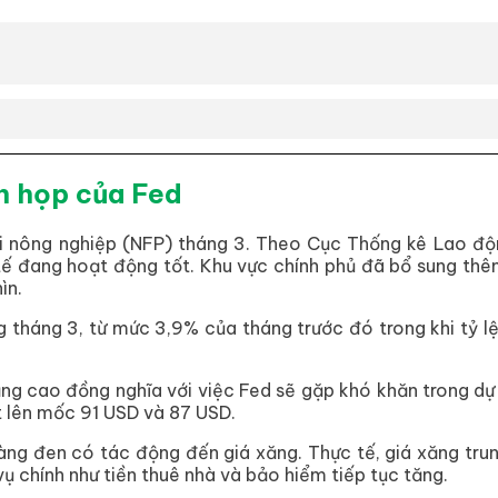
n họp của Fed
i nông nghiệp (NFP) tháng 3. Theo Cục
Thống kê Lao độn
tế đang hoạt động tốt. Khu vực chính phủ đã bổ sung thê
ìn.
ng tháng 3, từ mức 3,9% của tháng trước đó trong khi tỷ 
g cao đồng nghĩa với việc Fed sẽ gặp khó khăn trong dự đ
t lên mốc 91 USD và 87 USD.
̀ng đen có tác động đến giá xăng. Thực tế, giá xăng trun
vụ chính như tiền thuê nhà và bảo hiểm tiếp tục tăng.