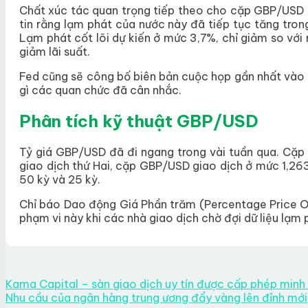
Chất xúc tác quan trọng tiếp theo cho cặp GBP/USD sẽ
tin rằng lạm phát của nước này đã tiếp tục tăng trong 
Lạm phát cốt lõi dự kiến ở mức 3,7%, chỉ giảm so vớ
giảm lãi suất.
Fed cũng sẽ công bố biên bản cuộc họp gần nhất vào
gì các quan chức đã cân nhắc.
Phân tích kỹ thuật GBP/USD
Tỷ giá GBP/USD đã đi ngang trong vài tuần qua. Cặp 
giao dịch thứ Hai, cặp GBP/USD giao dịch ở mức 1,26
50 kỳ và 25 kỳ.
Chỉ báo Dao động Giá Phần trăm (Percentage Price Osc
phạm vi này khi các nhà giao dịch chờ đợi dữ liệu lạm
Kama Capital – sàn giao dịch uy tín được cấp phép minh
Nhu cầu của ngân hàng trung ương đẩy vàng lên đỉnh mới