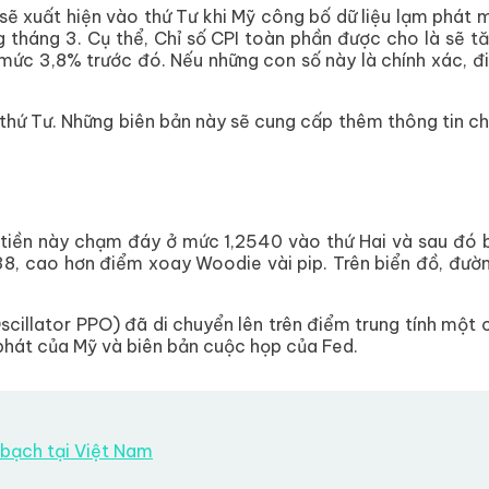
 xuất hiện vào thứ Tư khi Mỹ công bố dữ liệu lạm phát mớ
tháng 3. Cụ thể, Chỉ số CPI toàn phần được cho là sẽ
i mức 3,8% trước đó. Nếu những con số này là chính xác, đi
 thứ Tư. Những biên bản này sẽ cung cấp thêm thông tin ch
tiền này chạm đáy ở mức 1,2540 vào thứ Hai và sau đó bật
38, cao hơn điểm xoay Woodie vài pip. Trên biển đồ, đươ
illator PPO) đã di chuyển lên trên điểm trung tính một ch
 phát của Mỹ và biên bản cuộc họp của Fed.
 bạch tại Việt Nam