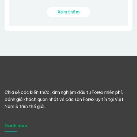
Xem thêm
Chia sẻ các kiến thức, kinh nghiệm đầu tư Forex miễn phí,
đánh giá khách quan nhất về các sàn Forex uy tín tại Việt
Nam & trên thế giới.
Danh mục