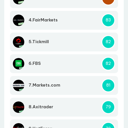
4.FairMarkets
83
5.Tickmill
82
6.FBS
82
7.Markets.com
81
8.Axitrader
79