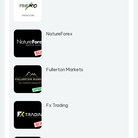
NatureForex
Fullerton Markets
Fx Trading