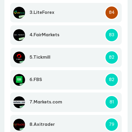
3.LiteForex
84
4.FairMarkets
83
5.Tickmill
82
6.FBS
82
7.Markets.com
81
8.Axitrader
79