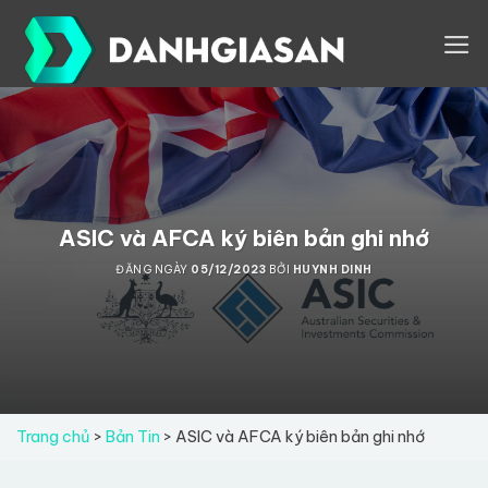
Skip
to
content
ASIC và AFCA ký biên bản ghi nhớ
ĐĂNG NGÀY
05/12/2023
BỞI
HUYNH DINH
Trang chủ
>
Bản Tin
>
ASIC và AFCA ký biên bản ghi nhớ