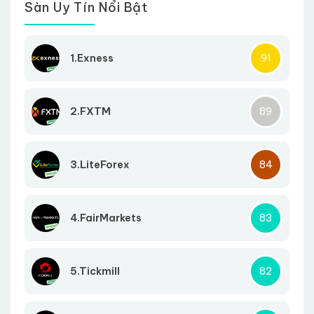
Sàn Uy Tín Nổi Bật
1.Exness
91
2.FXTM
89
3.LiteForex
84
4.FairMarkets
83
5.Tickmill
82