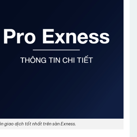
ện giao dịch tốt nhất trên sàn Exness.