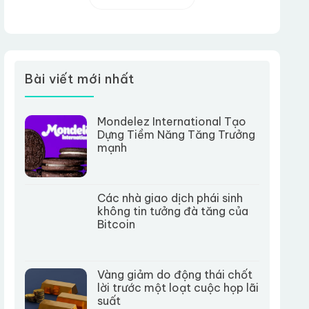
Bài viết mới nhất
Mondelez International Tạo
Dựng Tiềm Năng Tăng Trưởng
mạnh
Các nhà giao dịch phái sinh
không tin tưởng đà tăng của
Bitcoin
Vàng giảm do động thái chốt
lời trước một loạt cuộc họp lãi
suất