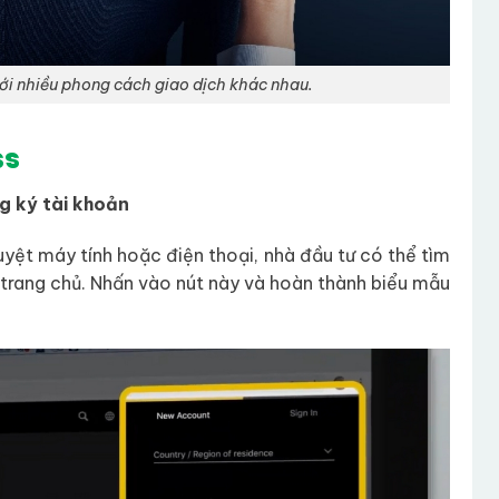
ới nhiều phong cách giao dịch khác nhau.
ss
g ký tài khoản
uyệt máy tính hoặc điện thoại, nhà đầu tư có thể tìm
n trang chủ. Nhấn vào nút này và hoàn thành biểu mẫu