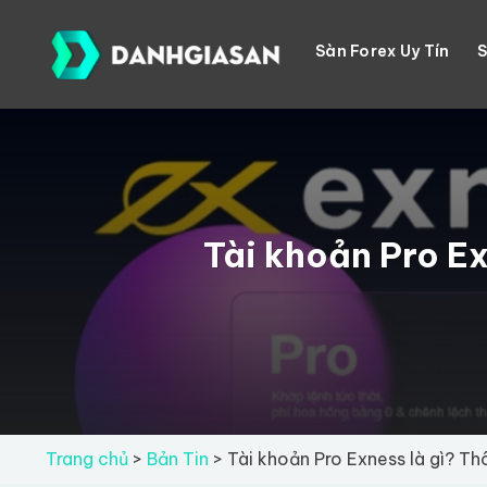
Skip
to
Sàn Forex Uy Tín
S
content
Tài khoản Pro Ex
Trang chủ
>
Bản Tin
>
Tài khoản Pro Exness là gì? Th