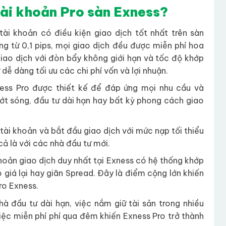
 tài khoản Pro sàn Exness?
tài khoản có điều kiện giao dịch tốt nhất trên sàn
g từ 0,1 pips, mọi giao dịch đều được miễn phí hoa
iao dịch với đòn bẩy không giới hạn và tốc độ khớp
 dễ dàng tối ưu các chi phí vốn và lợi nhuận.
ess Pro được thiết kế để đáp ứng mọi nhu cầu và
ớt sóng, đầu tư dài hạn hay bất kỳ phong cách giao
tài khoản và bắt đầu giao dịch với mức nạp tối thiểu
cả là với các nhà đầu tư mới.
khoản giao dịch duy nhất tại Exness có hệ thống khớp
 giá lại hay giãn Spread. Đây là điểm cộng lớn khiến
ro Exness.
hà đầu tư dài hạn, việc nắm giữ tài sản trong nhiều
việc miễn phí phí qua đêm khiến Exness Pro trở thành