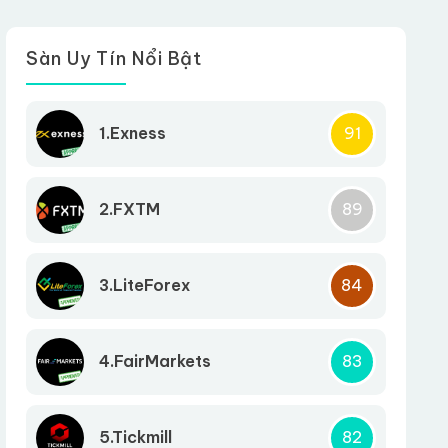
Sàn Uy Tín Nổi Bật
1.Exness
91
2.FXTM
89
3.LiteForex
84
4.FairMarkets
83
5.Tickmill
82