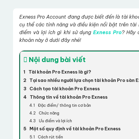
Exness Pro Account đang được biết đến là tài khoả
cụ thể các tính năng và điều kiện nổi bật trên tà
điểm và lợi ích gì khi sử dụng
Exness Pro
? Hãy
khoản này ở dưới đây nhé!
Nội dung bài viết
Tài khoản Pro Exness là gì?
Tại sao nhiều người lựa chọn tài khoản Pro sàn 
Cách tạo tài khoản Pro Exness
Thông tin về tài khoản Pro Exness
Đặc điểm/ thông tin cơ bản
Chức năng
Ưu điểm và lợi ích
Một số quy định về tài khoản Pro Exness
Cách rút tiền