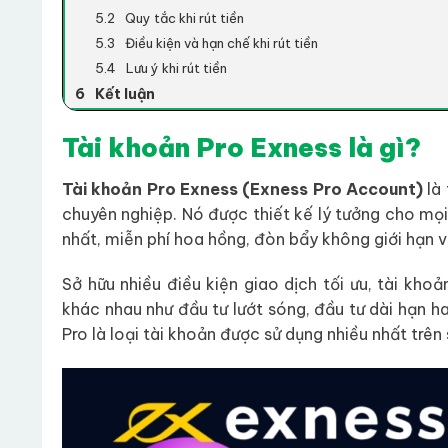
Quy tắc khi rút tiền
Điều kiện và hạn chế khi rút tiền
Lưu ý khi rút tiền
Kết luận
Tài khoản Pro Exness là gì?
Tài khoản Pro Exness (Exness Pro Account)
là
chuyên nghiệp. Nó được thiết kế lý tưởng cho mọ
nhất, miễn phí hoa hồng, đòn bẩy không giới hạn v
Sở hữu nhiều điều kiện giao dịch tối ưu, tài kh
khác nhau như đầu tư lướt sóng, đầu tư dài hạn h
Pro là loại tài khoản được sử dụng nhiều nhất trên