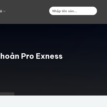
Search
for:
ôi
 khoản Pro Exness