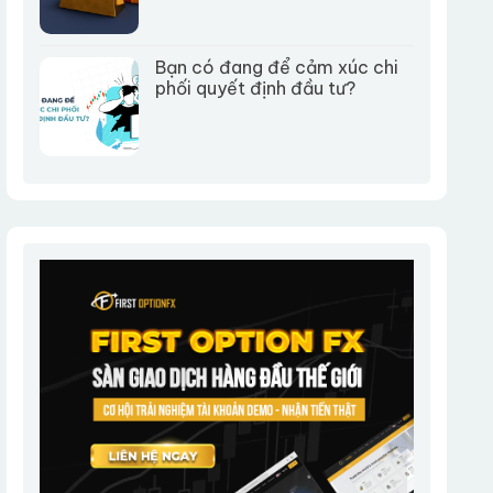
Bạn có đang để cảm xúc chi
phối quyết định đầu tư?