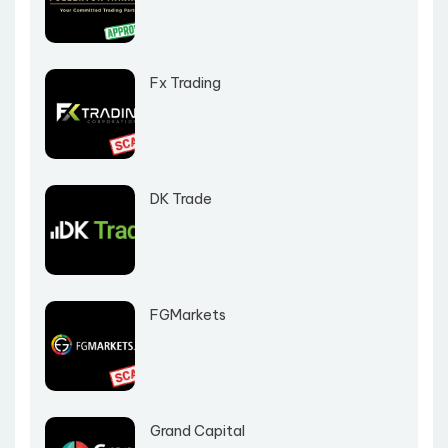
Fx Trading
DK Trade
FGMarkets
Grand Capital