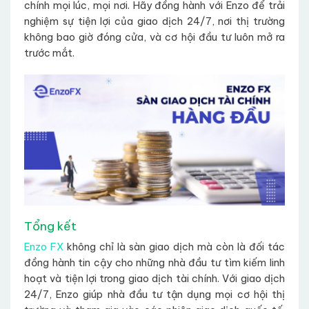
chính mọi lúc, mọi nơi. Hãy đồng hành với Enzo để trải
nghiệm sự tiện lợi của giao dịch 24/7, nơi thị trường
không bao giờ đóng cửa, và cơ hội đầu tư luôn mở ra
trước mắt.
Tổng kết
Enzo FX
không chỉ là sàn giao dịch mà còn là đối tác
đồng hành tin cậy cho những nhà đầu tư tìm kiếm linh
hoạt và tiện lợi trong giao dịch tài chính. Với giao dịch
24/7, Enzo giúp nhà đầu tư tận dụng mọi cơ hội thị