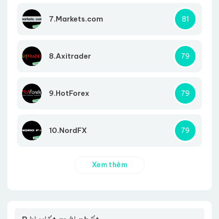
7.Markets.com
81
8.Axitrader
79
9.HotForex
79
10.NordFX
79
Xem thêm