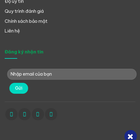
Độ uy tín
Quy trình đánh giá
Chính sách bảo mật
Liên hệ
Đăng ký nhận tin