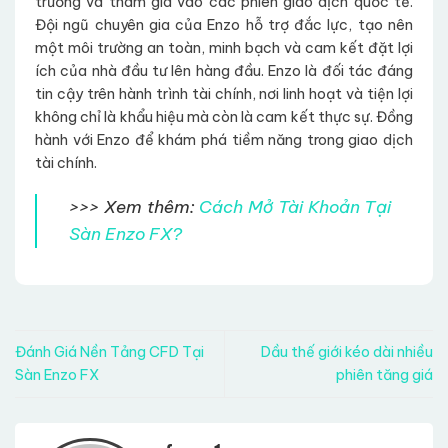
trường và tham gia vào các phiên giao dịch quốc tế.
Đội ngũ chuyên gia của Enzo hỗ trợ đắc lực, tạo nên
một môi trường an toàn, minh bạch và cam kết đặt lợi
ích của nhà đầu tư lên hàng đầu. Enzo là đối tác đáng
tin cậy trên hành trình tài chính, nơi linh hoạt và tiện lợi
không chỉ là khẩu hiệu mà còn là cam kết thực sự. Đồng
hành với Enzo để khám phá tiềm năng trong giao dịch
tài chính.
>>> Xem thêm:
Cách Mở Tài Khoản Tại
Sàn Enzo FX?
Đánh Giá Nền Tảng CFD Tại
Dầu thế giới kéo dài nhiều
Sàn Enzo FX
phiên tăng giá