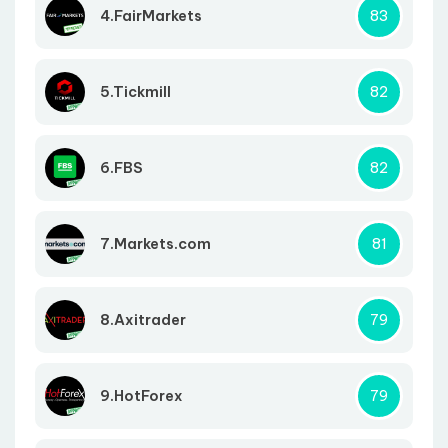
4.FairMarkets
83
5.Tickmill
82
6.FBS
82
7.Markets.com
81
8.Axitrader
79
9.HotForex
79