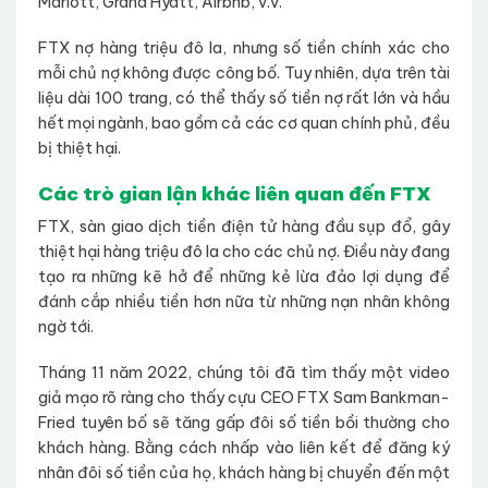
Mariott, Grand Hyatt, Airbnb, v.v.
FTX nợ hàng triệu đô la, nhưng số tiền chính xác cho
mỗi chủ nợ không được công bố. Tuy nhiên, dựa trên tài
liệu dài 100 trang, có thể thấy số tiền nợ rất lớn và hầu
hết mọi ngành, bao gồm cả các cơ quan chính phủ, đều
bị thiệt hại.
Các trò gian lận khác liên quan đến FTX
FTX, sàn giao dịch tiền điện tử hàng đầu sụp đổ, gây
thiệt hại hàng triệu đô la cho các chủ nợ. Điều này đang
tạo ra những kẽ hở để những kẻ lừa đảo lợi dụng để
đánh cắp nhiều tiền hơn nữa từ những nạn nhân không
ngờ tới.
Tháng 11 năm 2022, chúng tôi đã tìm thấy một video
giả mạo rõ ràng cho thấy cựu CEO FTX Sam Bankman-
Fried tuyên bố sẽ tăng gấp đôi số tiền bồi thường cho
khách hàng. Bằng cách nhấp vào liên kết để đăng ký
nhân đôi số tiền của họ, khách hàng bị chuyển đến một