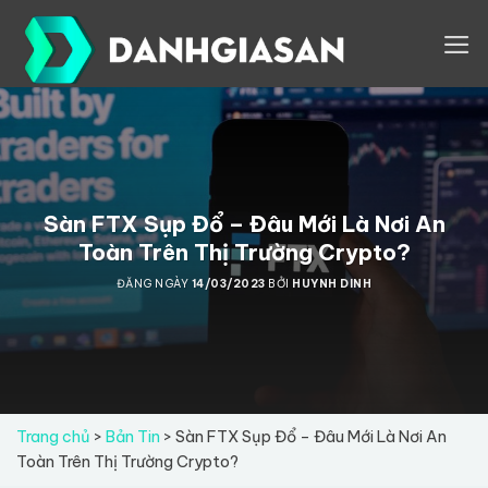
Skip
to
content
Sàn FTX Sụp Đổ – Đâu Mới Là Nơi An
Toàn Trên Thị Trường Crypto?
ĐĂNG NGÀY
14/03/2023
BỞI
HUYNH DINH
Trang chủ
>
Bản Tin
>
Sàn FTX Sụp Đổ – Đâu Mới Là Nơi An
Toàn Trên Thị Trường Crypto?