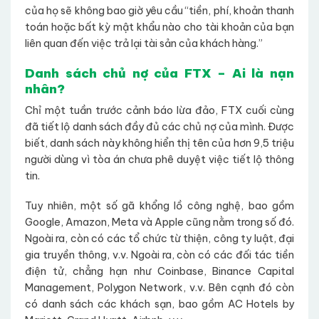
của họ sẽ không bao giờ yêu cầu “tiền, phí, khoản thanh
toán hoặc bất kỳ mật khẩu nào cho tài khoản của bạn
liên quan đến việc trả lại tài sản của khách hàng.”
Danh sách chủ nợ của FTX – Ai là nạn
nhân?
Chỉ một tuần trước cảnh báo lừa đảo, FTX cuối cùng
đã tiết lộ danh sách đầy đủ các chủ nợ của mình. Được
biết, danh sách này không hiển thị tên của hơn 9,5 triệu
người dùng vì tòa án chưa phê duyệt việc tiết lộ thông
tin.
Tuy nhiên, một số gã khổng lồ công nghệ, bao gồm
Google, Amazon, Meta và Apple cũng nằm trong số đó.
Ngoài ra, còn có các tổ chức từ thiện, công ty luật, đại
gia truyền thông, v.v. Ngoài ra, còn có các đối tác tiền
điện tử, chẳng hạn như Coinbase, Binance Capital
Management, Polygon Network, v.v. Bên cạnh đó còn
có danh sách các khách sạn, bao gồm AC Hotels by