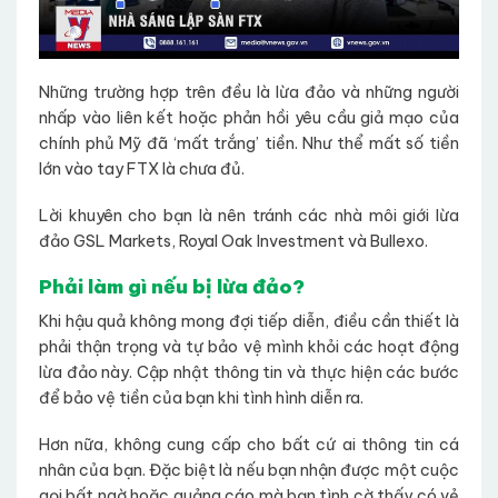
Những trường hợp trên đều là lừa đảo và những người
nhấp vào liên kết hoặc phản hồi yêu cầu giả mạo của
chính phủ Mỹ đã ‘mất trắng’ tiền. Như thể mất số tiền
lớn vào tay FTX là chưa đủ.
Lời khuyên cho bạn là nên tránh các nhà môi giới lừa
đảo GSL Markets, Royal Oak Investment và Bullexo.
Phải làm gì nếu bị lừa đảo?
Khi hậu quả không mong đợi tiếp diễn, điều cần thiết là
phải thận trọng và tự bảo vệ mình khỏi các hoạt động
lừa đảo này. Cập nhật thông tin và thực hiện các bước
để bảo vệ tiền của bạn khi tình hình diễn ra.
Hơn nữa, không cung cấp cho bất cứ ai thông tin cá
nhân của bạn. Đặc biệt là nếu bạn nhận được một cuộc
gọi bất ngờ hoặc quảng cáo mà bạn tình cờ thấy có vẻ