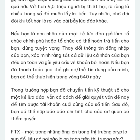
quá hời. Với hơn 9,5 triệu người bị thiệt hại, rõ ràng là
nhiều trong số đó muốn lấy lại tiền. Tuy nhiên, chờ đợi
đôi khi tốt hơn là rơi vào cái bẫy lừa đảo khác.
Nếu bạn là nạn nhân của một kẻ lừa đảo giả làm tổ
chức chính phủ hoặc tổ chức có thể hoàn trả tiền cho
bạn, đừng tuyệt vọng. Thay đổi thông tin đăng nhập
của bạn, xác minh rằng tất cả dữ liệu cá nhân của bạn
đều an toàn và gửi yêu cầu về khoản bồi hoàn. Nếu bạn
đã thanh toán qua thẻ ghi nợ/thẻ tín dụng của mình,
bạn có thể thực hiện trong vòng 540 ngày.
Trong trường hợp bạn đã chuyển tiền kỹ thuật số cho
một kẻ lừa đảo, vẫn có cách để giải quyết vấn đề này
để tìm được tài khoản cuối cùng của số tiền. Sau đó,
bạn có thể nộp báo cáo chi tiết cho các cơ quan có
thẩm quyền.
FTX – một trong những ông lớn trong thị trường crypto
sụp đổ, liệu có nơi nào là an toàn trên thị trường này?